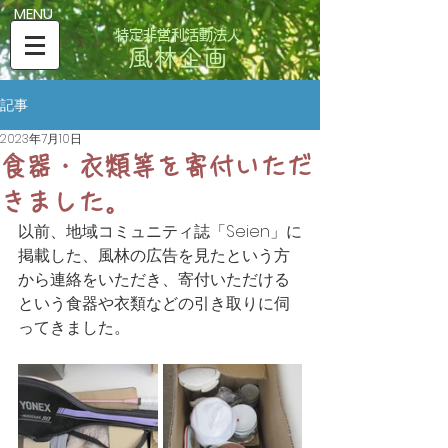
​MENU
特定非営利活動法人
風林企画
記事
2023年7月10日
食器・衣類等を寄付いただ
きました。
以前、地域コミュニティ誌「Seien」に
掲載した、風林の広告を見たという方
から連絡をいただき、寄付いただける
という食器や衣類などの引き取りに伺
ってきました。