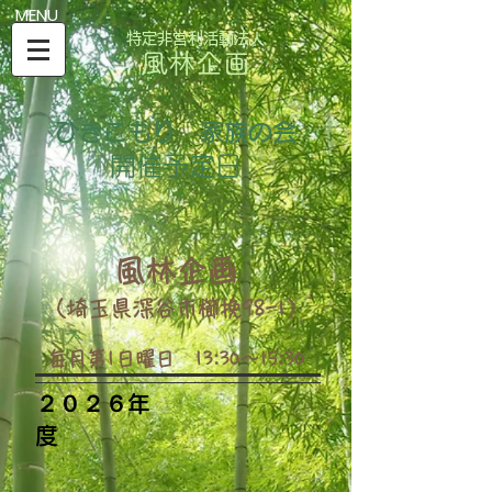
​MENU
特定非営利活動法人
風林企画
ひきこもり 家族の会
​開催予定日
​風林企画
（埼玉県深谷市櫛挽98-1）
​​毎月第1日曜日 13:30〜15:30
​２０２６年
度