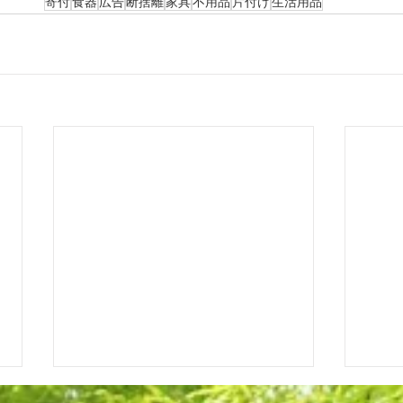
寄付
食器
広告
断捨離
家具
不用品
片付け
生活用品