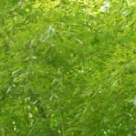
家電と食器を寄付いただきま
電子
した。
した