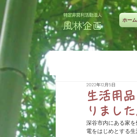
特定非営利活動法人
ホーム
風林企画
2022年12月5日
生活用品
りました
深谷市内にある家を
電をはじめとする生