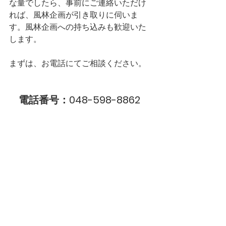
な量でしたら、事前にご連絡いただけ
れば、風林企画が引き取りに伺いま
す。風林企画への持ち込みも歓迎いた
します。
まずは、お電話にてご相談ください。
電話番号：048-598-8862 
（月曜～金曜　9:00 ～ 15:50）
ご連絡、お待ちしております。（と）
タグ：
寄付
風林企画の日常
休憩所
マンガ
進撃の巨人
すべて表示
関連記事