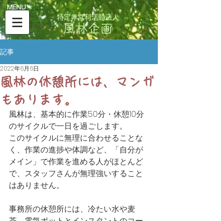
​MENU
特定非営利活動法人
風林企画
記事
2022年6月6日
風林の休憩所には、マンガ
もあります。
風林は、基本的に作業50分・休憩10分
のサイクルで一日を過ごします。
このサイクルに無理に合わせることな
く、作業の進捗や体調など、「自分が
メイン」で作業を進める人がほとんど
で、スタッフさんが無理強いすること
はありません。
事務所の休憩所には、冷たい水や麦
茶、電気ポットとインスタントのコー