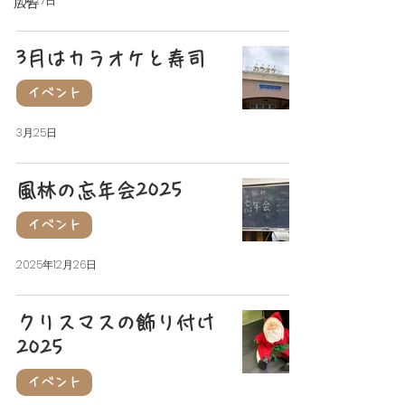
5月27日
広告
3月はカラオケと寿司
イベント
3月25日
風林の忘年会2025
イベント
2025年12月26日
クリスマスの飾り付け
2025
イベント