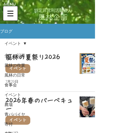
​MENU
特定非営利活動法人
風林企画
ブログ
イベント
全ての記事
風林の夏祭り2026
風林の作業
イベント
風林の日常
7月29日
食事会
イベント
2026年春のバーベキュ
農場
ー
青パパイヤ
イベント
寄付