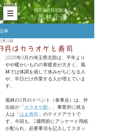
​MENU
特定非営利活動法人
風林企画
記事
3月25日
3月はカラオケと寿司
2026年3月の埼玉県北部は、平年より
やや暖かいものの寒暖差が大きく、風
林では体調を崩して休みがちになる人
や、半日だけ作業する人が増えていま
す。
風林の3月のイベント（食事会）は、外
出組が「
カラオケ館
」、事業所に残る
人は「
はま寿司
」のテイクアウトで
す。今回も、2週間前にアンケート用紙
が配られ、必要事項を記入してスタッ