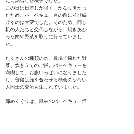
んも納得した様子でした。
この日は日差しが強く、かなり暑かっ
たため、バーベキュー台の前に並び続
けるのは大変でした。そのため、同じ
机の人たちと交代しながら、焼きあが
った肉や野菜を取りに行っていまし
た。
たくさんの種類の肉、農場で採れた野
菜、炊き立てのご飯。バーベキューを
満喫して、お腹いっぱいになりました
し、普段は顔を合わせる機会の少ない
人同士の交流も生まれていました。
締めくくりは、風林のバーベキュー恒
例となっている、炭火で炙るマシュマ
ロです。割り箸に刺した大きなマシュ
マロを炭火から少し離し、表面が薄い
きつね色になるまでゆっくり回しなが