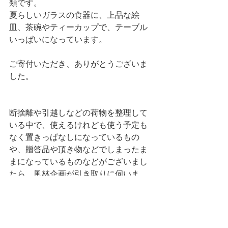
類です。
夏らしいガラスの食器に、上品な絵
皿、茶碗やティーカップで、テーブル
いっぱいになっています。
ご寄付いただき、ありがとうございま
した。
断捨離や引越しなどの荷物を整理して
いる中で、使えるけれども使う予定も
なく置きっぱなしになっているもの
や、贈答品や頂き物などでしまったま
まになっているものなどがございまし
たら、風林企画が引き取りに伺いま
す。風林企画への持ち込みも歓迎いた
します。
まずは、お電話にてご相談ください。