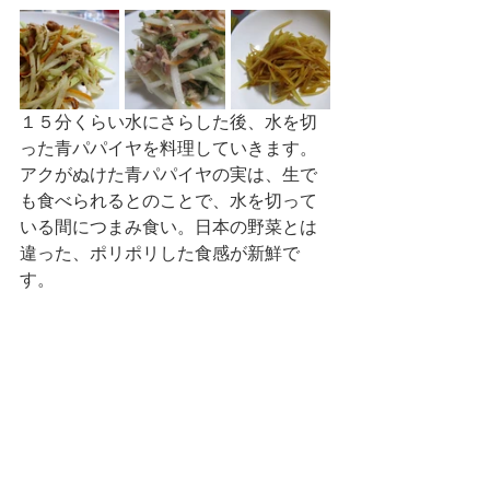
１５分くらい水にさらした後、水を切
った青パパイヤを料理していきます。
アクがぬけた青パパイヤの実は、生で
も食べられるとのことで、水を切って
いる間につまみ食い。日本の野菜とは
違った、ポリポリした食感が新鮮で
す。
しりしり器を使って細切りをしたもの
は、人参とツナと一緒に炒め物。ギザ
ギザのピーラーを使って細切りにした
ものは、ツナと一緒にマヨネーズで和
えてサラダに。もう一品は、きんぴら
に料理してもらいました。