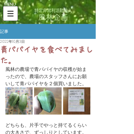
​MENU
特定非営利活動法人
風林企画
記事
2022年10月3日
青パパイヤを食べてみまし
た。
風林の農場で青パパイヤの収穫が始ま
ったので、農場のスタッフさんにお願
いして青パパイヤを２個買いました。
どちらも、片手でやっと持てるくらい
の大きさで、ずっしりとしています。