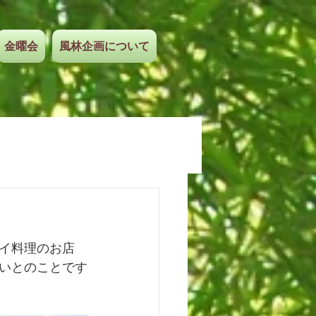
金曜会
風林企画について
イ料理のお店
いとのことです