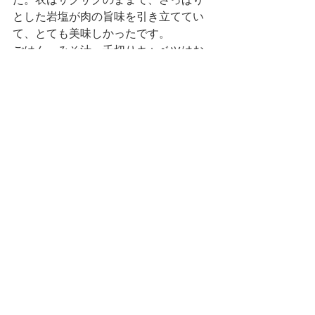
とした岩塩が肉の旨味を引き立ててい
て、とても美味しかったです。
ごはん・みそ汁・千切りキャベツはお
かわりができるため、店員さんを呼ん
で、それぞれおかわりをお願いしまし
た。
食べ終わった頃には、食後のドリンク
やデザートが運ばれてきます。
私はアイスクリームを選びました。バ
ニラ味のアイスクリームに、飾り切り
されたオレンジが添えられていまし
た。