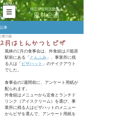
​MENU
特定非営利活動法人
風林企画
記事
2月25日
2月はとんかつとピザ
風林の2月の食事会は、外食組はJR籠原
駅前にある「
とんふみ
」、事業所に残
る人は「
ピザハット
」のテイクアウト
でした。
食事会の2週間前に、アンケート用紙が
配られます。
外食組はメニューから定食とランチド
リンク（アイスクリーム）を選び、事
業所に残る人はピザハットのメニュー
からピザを選んで、アンケート用紙を