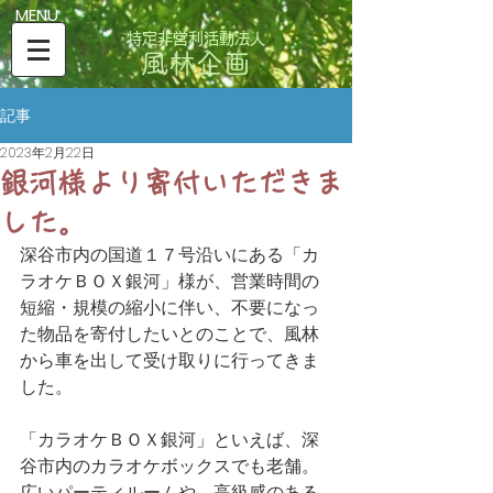
​MENU
特定非営利活動法人
風林企画
記事
2023年2月22日
銀河様より寄付いただきま
した。
深谷市内の国道１７号沿いにある「カ
ラオケＢＯＸ銀河」様が、営業時間の
短縮・規模の縮小に伴い、不要になっ
た物品を寄付したいとのことで、風林
から車を出して受け取りに行ってきま
した。
「カラオケＢＯＸ銀河」といえば、深
谷市内のカラオケボックスでも老舗。
広いパーティルームや、高級感のある